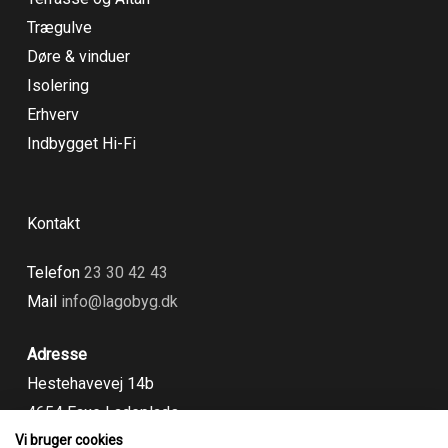
Trægulve
Døre & vinduer
Isolering
Erhverv
Indbygget Hi-Fi
Kontakt
Telefon
23 30 42 43
Mail
info@lagobyg.dk​
Adresse
Hestehavevej 14b
4654 Faxe Ladeplads
Google Maps
Vi bruger cookies